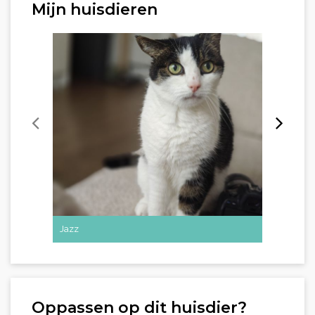
Mijn huisdieren
Jazz
Bepis en
Oppassen op dit huisdier?