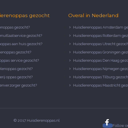
ierenoppas gezocht
Overal in Nederland
noppas gezocht?
Huisdierenoppas Amsterdam ge
nuitlaatservice gezocht?
Huisdierenoppas Rotterdam gez
noppas aan huis gezocht?
Huisdierenoppas Utrecht gezoc
nenoppas gezocht?
Huisdierenoppas Groningen gez
oppas service gezocht?
Huisdierenoppas Den Haag gez
elenoppas gezocht?
Huisdierenoppas Nijmegen gez
erij oppas gezocht?
Huisdierenoppas Tilburg gezoch
enverzorger gezocht?
Huisdierenoppas Maastricht gez
© 2017 Huisdierenoppas.nl
Follow 