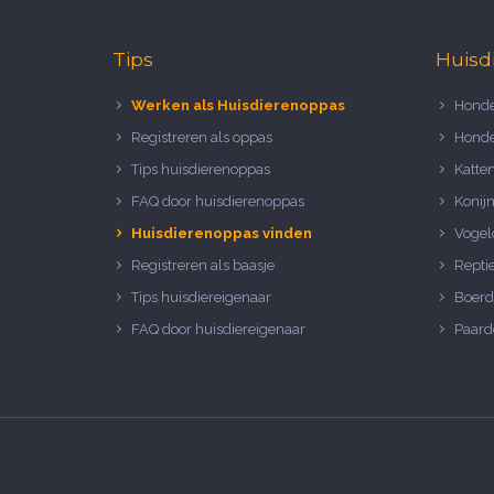
Tips
Huisd
Werken als Huisdierenoppas
Honde
Registreren als oppas
Honde
Tips huisdierenoppas
Katte
FAQ door huisdierenoppas
Konij
Huisdierenoppas vinden
Vogel
Registreren als baasje
Repti
Tips huisdiereigenaar
Boerd
FAQ door huisdiereigenaar
Paard