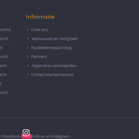
Informatie
zocht
Over ons
ocht
Vertrouwen en veiligheid
ht
Huisdierenoppas blog
ocht
Partners
ocht
Algemene voorwaarden
ocht
Contact klantenservice
t
ocht
on
Facebook
Follow on
Instagram