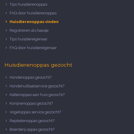
Tips huisdierenoppas
FAQ door huisdierenoppas
Huisdierenoppas vinden
Registreren als baasje
Tips huisdiereigenaar
FAQ door huisdiereigenaar
Huisdierenoppas gezocht
Hondenoppas gezocht?
Hondenuitlaatservice gezocht?
Kattenoppas aan huis gezocht?
Konijnenoppas gezocht?
Vogeloppas service gezocht?
Reptielenoppas gezocht?
Boerderij oppas gezocht?