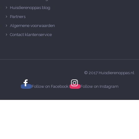
Huisdierenoppas blog
Partners
Algemene voorwaarden
Contact klantenservice
© 2017 Huisdierenoppas.nl
Follow on
Facebook
Follow on
Instagram