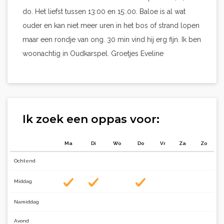
do. Het liefst tussen 13:00 en 15:.00. Baloe is al wat
ouder en kan niet meer uren in het bos of strand lopen
maar een rondje van ong. 30 min vind hij erg fijn. Ik ben
woonachtig in Oudkarspel. Groetjes Eveline
Ik zoek een oppas voor:
Ma
Di
Wo
Do
Vr
Za
Zo
Ochtend
Middag
Namiddag
Avond