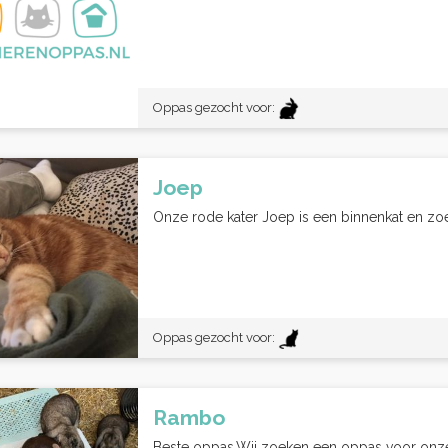
Oppas gezocht voor:
Joep
Onze rode kater Joep is een binnenkat en zoek
Oppas gezocht voor:
Rambo
Beste oppas,Wij zoeken een oppas voor onze vi