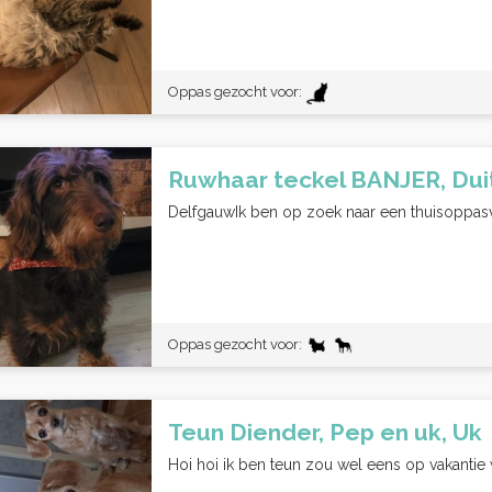
Oppas gezocht voor:
Ruwhaar teckel BANJER, Du
DelfgauwIk ben op zoek naar een thuisoppasvo
Oppas gezocht voor:
Teun Diender, Pep en uk, Uk
Hoi hoi ik ben teun zou wel eens op vakanti