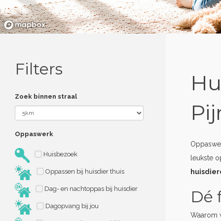
Filters
Hu
Zoek binnen straal
Pi
Oppaswerk
Oppaswerk
Huisbezoek
leukste o
Oppassen bij huisdier thuis
huisdie
Dag- en nachtoppas bij huisdier
Dé f
Dagopvang bij jou
Waarom w