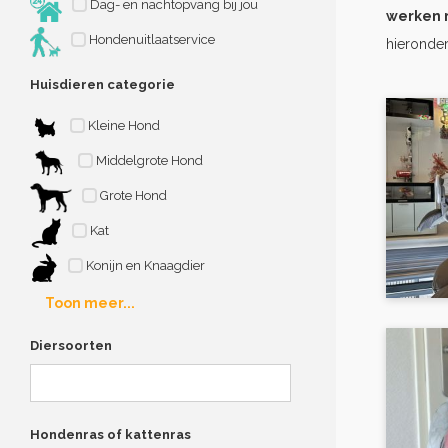
Dag- en nachtopvang bij jou
werken 
Hondenuitlaatservice
hieronder
Huisdieren categorie
Kleine Hond
Middelgrote Hond
Grote Hond
Kat
Konijn en Knaagdier
Toon meer...
Diersoorten
Hondenras of kattenras