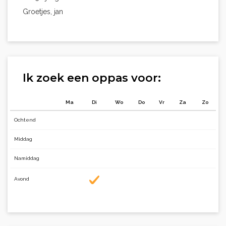
Groetjes, jan
Ik zoek een oppas voor:
Ma
Di
Wo
Do
Vr
Za
Zo
Ochtend
Middag
Namiddag
Avond