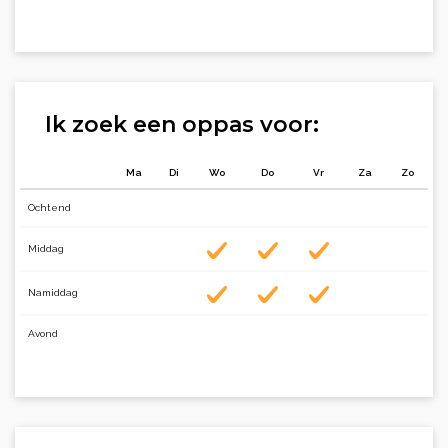
Ik zoek een oppas voor:
Ma
Di
Wo
Do
Vr
Za
Zo
Ochtend
Middag
Namiddag
Avond