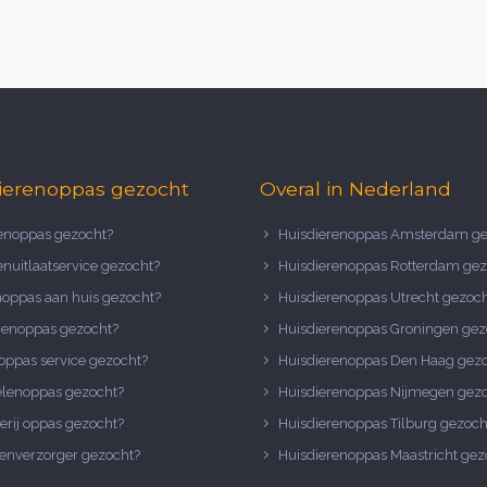
ierenoppas gezocht
Overal in Nederland
noppas gezocht?
Huisdierenoppas Amsterdam ge
nuitlaatservice gezocht?
Huisdierenoppas Rotterdam gez
noppas aan huis gezocht?
Huisdierenoppas Utrecht gezoc
nenoppas gezocht?
Huisdierenoppas Groningen gez
oppas service gezocht?
Huisdierenoppas Den Haag gez
elenoppas gezocht?
Huisdierenoppas Nijmegen gez
erij oppas gezocht?
Huisdierenoppas Tilburg gezoch
enverzorger gezocht?
Huisdierenoppas Maastricht gez