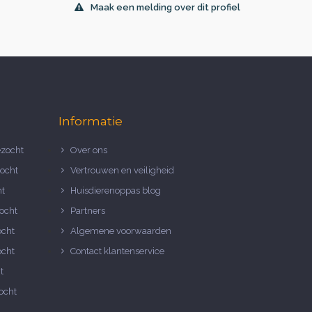
Maak een melding over dit profiel
Informatie
zocht
Over ons
ocht
Vertrouwen en veiligheid
ht
Huisdierenoppas blog
ocht
Partners
ocht
Algemene voorwaarden
ocht
Contact klantenservice
t
ocht