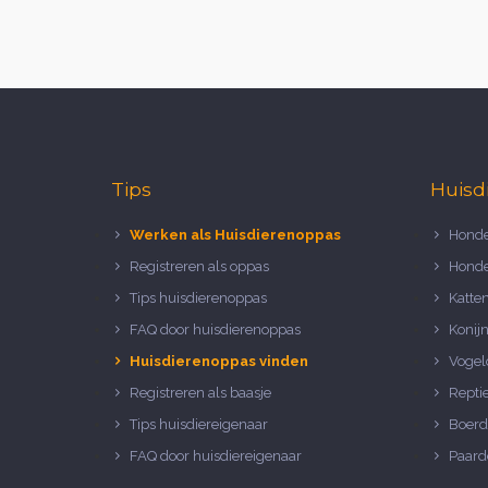
Tips
Huisd
Werken als Huisdierenoppas
Honde
Registreren als oppas
Honde
Tips huisdierenoppas
Katte
FAQ door huisdierenoppas
Konij
Huisdierenoppas vinden
Vogel
Registreren als baasje
Repti
Tips huisdiereigenaar
Boerd
FAQ door huisdiereigenaar
Paard