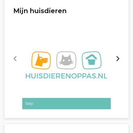
Mijn huisdieren
Siep
Simone 