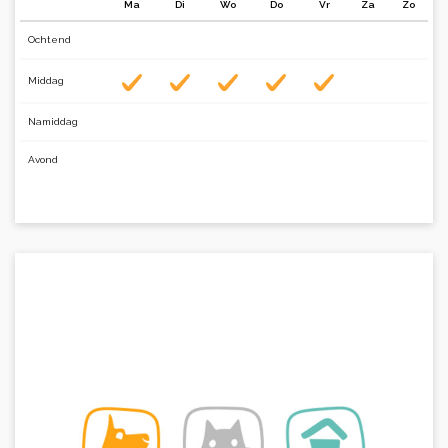
Ma
Di
Wo
Do
Vr
Za
Zo
Ochtend
Middag
Namiddag
Avond