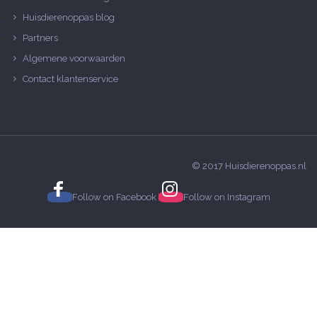
Huisdierenoppas blog
Partners
Algemene voorwaarden
Contact klantenservice
© 2017 Huisdierenoppas.nl
Follow on
Facebook
Follow on
Instagram