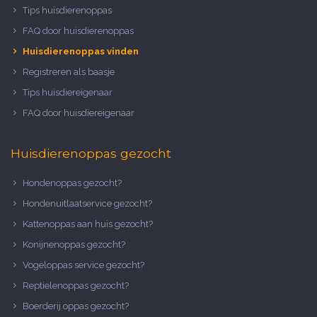
Tips huisdierenoppas
FAQ door huisdierenoppas
Huisdierenoppas vinden
Registreren als baasje
Tips huisdiereigenaar
FAQ door huisdiereigenaar
Huisdierenoppas gezocht
Hondenoppas gezocht?
Hondenuitlaatservice gezocht?
Kattenoppas aan huis gezocht?
Konijnenoppas gezocht?
Vogeloppas service gezocht?
Reptielenoppas gezocht?
Boerderij oppas gezocht?