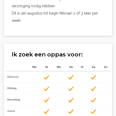
verzorging nodig hebben.
Dit is van augustus tot begin februari 2 of 3 keer per
week.
Ik zoek een oppas voor:
Ma
Di
Wo
Do
Vr
Za
Zo
Ochtend
Middag
Namiddag
Avond