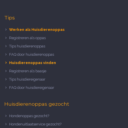
Tips
Werken als Huisdierenoppas
Registreren als oppas
Tips huisdierenoppas
FAQ door huisdierenoppas
Huisdierenoppas vinden
Registreren als baasje
Tips huisdiereigenaar
FAQ door huisdiereigenaar
Huisdierenoppas gezocht
Hondenoppas gezocht?
Hondenuitlaatservice gezocht?