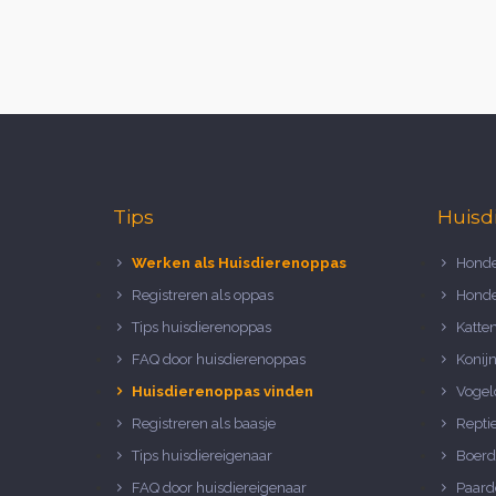
Tips
Huisd
Werken als Huisdierenoppas
Honde
Registreren als oppas
Honde
Tips huisdierenoppas
Katte
FAQ door huisdierenoppas
Konij
Huisdierenoppas vinden
Vogel
Registreren als baasje
Repti
Tips huisdiereigenaar
Boerd
FAQ door huisdiereigenaar
Paard