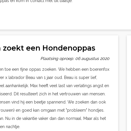
oppas en kom in contact met dit baasje.
n zoekt een Hondenoppas
Plaatsing oproep: 06 augustus 2020
f en toe een fijne oppas zoeken. We hebben een boerenfox
r x labrador Beau van 1 jaar oud. Beau is super lief,
el aanhankelijk. Max heeft veel last van verlatings angst en
iseerd. Dit resulteert zich in het vertrouwen van mensen.
mensen vind hij een beetje spannend. We zoeken dan ook
 vrouwen) en goed kan omgaan met "probleem" hondjes.
 Nu in de vakantie vaker dan dan normaal. Maar als het
en nachtje.