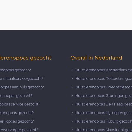
ierenoppas gezocht
Overal in Nederland
noppas gezocht?
Huisdierenoppas Amsterdam ge
nuitlaatservice gezocht?
Huisdierenoppas Rotterdam gez
noppas aan huis gezocht?
Huisdierenoppas Utrecht gezoc
nenoppas gezocht?
Huisdierenoppas Groningen gez
oppas service gezocht?
Huisdierenoppas Den Haag gez
elenoppas gezocht?
Huisdierenoppas Nijmegen gez
erij oppas gezocht?
Huisdierenoppas Tilburg gezoch
enverzorger gezocht?
Huisdierenoppas Maastricht gez