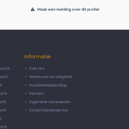
Maak een melding over dit profiel
Informatie
zocht
Over ons
ocht
Vertrouwen en veiligheid
ht
Huisdierenoppas blog
ocht
Partners
ocht
Algemene voorwaarden
ocht
Contact klantenservice
t
ocht