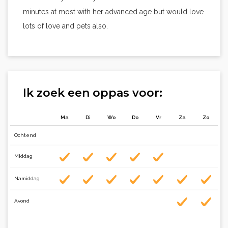
minutes at most with her advanced age but would love
lots of love and pets also.
Ik zoek een oppas voor:
Ma
Di
Wo
Do
Vr
Za
Zo
Ochtend
Middag
Namiddag
Avond