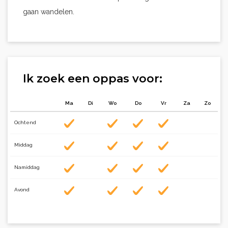
gaan wandelen.
Ik zoek een oppas voor:
Ma
Di
Wo
Do
Vr
Za
Zo
Ochtend
Middag
Namiddag
Avond