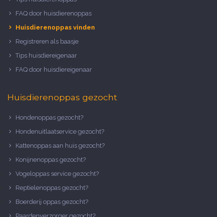
FAQ door huisdierenoppas
Huisdierenoppas vinden
Registreren als baasje
Tips huisdiereigenaar
FAQ door huisdiereigenaar
Huisdierenoppas gezocht
Hondenoppas gezocht?
Hondenuitlaatservice gezocht?
Kattenoppas aan huis gezocht?
Konijnenoppas gezocht?
Vogeloppas service gezocht?
Reptielenoppas gezocht?
Boerderij oppas gezocht?
Paardenverzorger gezocht?