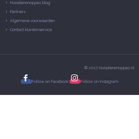
Huisdierenoppas blog
Partners
Algemene voorwaarden
Contact klantenservice
© 2017 Huisdierenoppas.nl
Follow on
Facebook
Follow on
Instagram