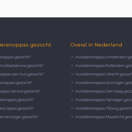
ierenoppas gezocht
Overal in Nederland
noppas gezocht?
Huisdierenoppas Amsterdam ge
nuitlaatservice gezocht?
Huisdierenoppas Rotterdam gez
noppas aan huis gezocht?
Huisdierenoppas Utrecht gezoc
nenoppas gezocht?
Huisdierenoppas Groningen gez
oppas service gezocht?
Huisdierenoppas Den Haag gez
elenoppas gezocht?
Huisdierenoppas Nijmegen gez
erij oppas gezocht?
Huisdierenoppas Tilburg gezoch
enverzorger gezocht?
Huisdierenoppas Maastricht gez