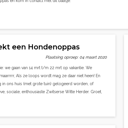
oppas en kom in contact met dit baasje.
oekt een Hondenoppas
Plaatsing oproep: 04 maart 2020
e: we gaan van 14 mrt t/m 22 mrt op vakantie. We
arrrrr, Als ze loops wordt mag ze daar niet heen! En
g in ons huis (met grote tuin) gelogeerd worden, of
ve, sociale, enthousiaste Zwitserse Witte Herder. Groet,