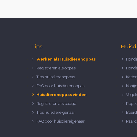
Tips
Huisd
Werken als Huisdierenoppas
Honde
Registreren als oppas
Honde
Tips huisdierenoppas
Katte
FAQ door huisdierenoppas
Konij
Huisdierenoppas vinden
Vogel
Registreren als baasje
Repti
Tips huisdiereigenaar
Boerd
FAQ door huisdiereigenaar
Paard