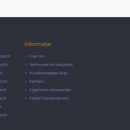
Informatie
zocht
Over ons
ocht
Vertrouwen en veiligheid
ht
Huisdierenoppas blog
ocht
Partners
ocht
Algemene voorwaarden
ocht
Contact klantenservice
t
ocht