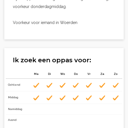
voorkeur donderdagmiddag.
Voorkeur voor iemand in Woerden
Ik zoek een oppas voor:
Ma
Di
Wo
Do
Vr
Za
Zo
Ochtend
Middag
Namiddag
Avond