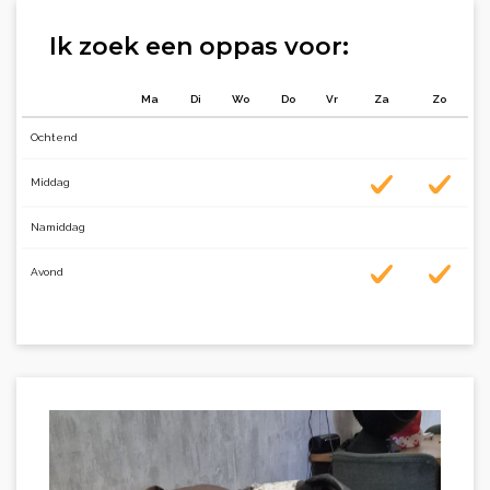
Ik zoek een oppas voor:
Ma
Di
Wo
Do
Vr
Za
Zo
Ochtend
Middag
Namiddag
Avond