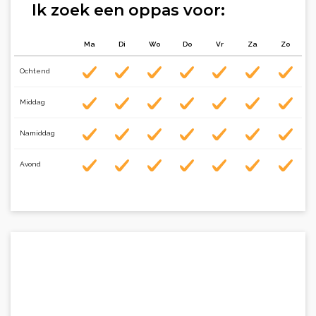
Ik zoek een oppas voor:
Ma
Di
Wo
Do
Vr
Za
Zo
Ochtend
Middag
Namiddag
Avond