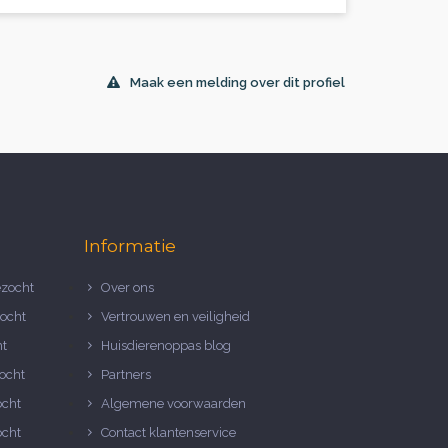
Maak een melding over dit profiel
Informatie
zocht
Over ons
ocht
Vertrouwen en veiligheid
ht
Huisdierenoppas blog
ocht
Partners
ocht
Algemene voorwaarden
ocht
Contact klantenservice