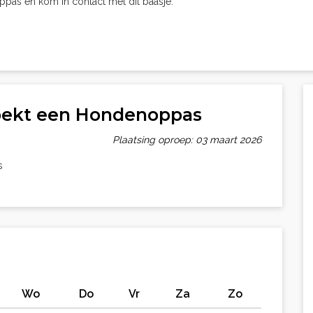
oppas en kom in contact met dit baasje.
oekt een Hondenoppas
Plaatsing oproep: 03 maart 2026
s
Wo
Do
Vr
Za
Zo