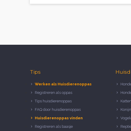
Tips
Huisd
Werken als Huisdierenoppas
Honde
Registreren als oppas
Honde
Tips huisdierenoppas
Katte
FAQ door huisdierenoppas
Konij
Huisdierenoppas vinden
Vogel
Registreren als baasje
Repti