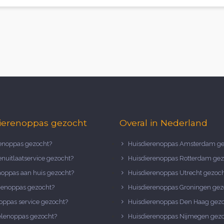
ierenoppas gezocht
Overal in Nederland
noppas gezocht?
Huisdierenoppas Amsterdam ge
nuitlaatservice gezocht?
Huisdierenoppas Rotterdam gez
noppas aan huis gezocht?
Huisdierenoppas Utrecht gezoc
nenoppas gezocht?
Huisdierenoppas Groningen gez
oppas service gezocht?
Huisdierenoppas Den Haag gez
elenoppas gezocht?
Huisdierenoppas Nijmegen gez