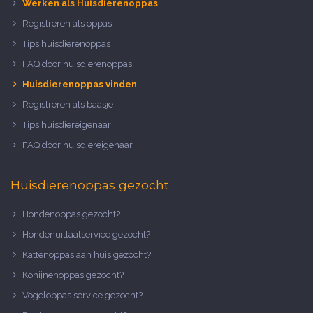
Werken als Huisdierenoppas
Registreren als oppas
Tips huisdierenoppas
FAQ door huisdierenoppas
Huisdierenoppas vinden
Registreren als baasje
Tips huisdiereigenaar
FAQ door huisdiereigenaar
Huisdierenoppas gezocht
Hondenoppas gezocht?
Hondenuitlaatservice gezocht?
Kattenoppas aan huis gezocht?
Konijnenoppas gezocht?
Vogeloppas service gezocht?