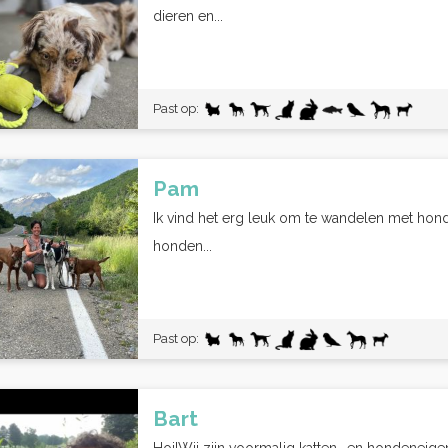
dieren en...
Past op:
Pam
Ik vind het erg leuk om te wandelen met ho
honden...
Past op:
Bart