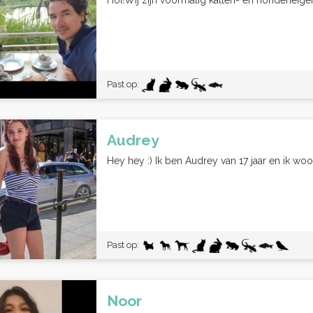
Hoi!Wij zijn voormalig katten- en hondeneige
Past op:
Audrey
Hey hey :) Ik ben Audrey van 17 jaar en ik wo
Past op:
Noor