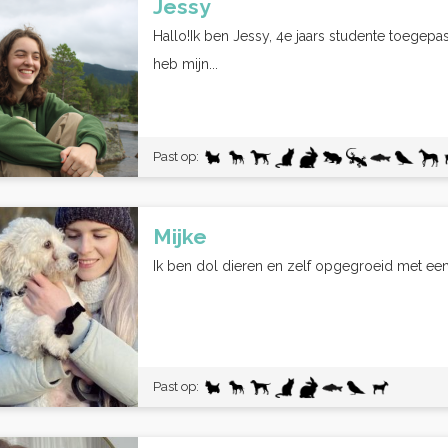
Jessy
Hallo!Ik ben Jessy, 4e jaars studente toegepa
heb mijn...
Past op:
Mijke
Ik ben dol dieren en zelf opgegroeid met een
Past op: