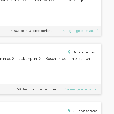
naars. Momenteel hebben we geen eigen kat en lijkt...
100% Beantwoorde berichten
5 dagen geleden actief
'S-Hertogenbosch
on in de Schutskamp, in Den Bosch. Ik woon hier samen...
0% Beantwoorde berichten
1 week geleden actief
'S-Hertogenbosch