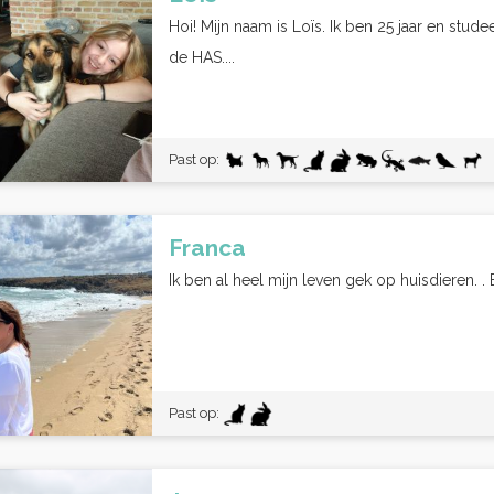
Hoi! Mijn naam is Loïs. Ik ben 25 jaar en st
de HAS....
Past op:
Franca
Ik ben al heel mijn leven gek op huisdieren. .
Past op: