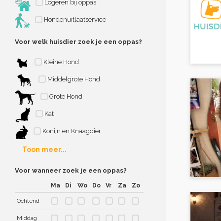
Logeren bij oppas
Hondenuitlaatservice
Voor welk huisdier zoek je een oppas?
Kleine Hond
Middelgrote Hond
Grote Hond
Kat
Konijn en Knaagdier
Toon meer...
Voor wanneer zoek je een oppas?
Ma
Di
Wo
Do
Vr
Za
Zo
Ochtend
Middag