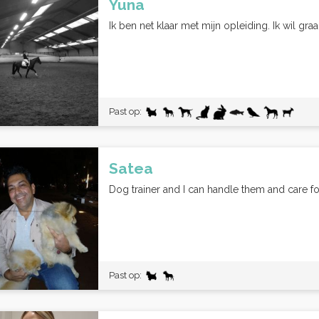
Yuna
Ik ben net klaar met mijn opleiding. Ik wil gr
Past op:
Satea
Dog trainer and I can handle them and care fo
Past op: