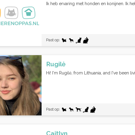
Ik heb ervaring met honden en konijnen. Ik heb
Past op:
Rugilė
Hi! I'm Rugilė, from Lithuania, and I've been li
Past op:
Caitlyn