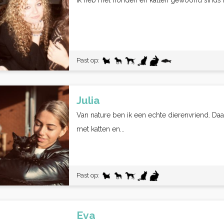
Ik heb met honden en katten gewoond sinds ik 
Past op:
Julia
Van nature ben ik een echte dierenvriend. Da
met katten en...
Past op:
Eva