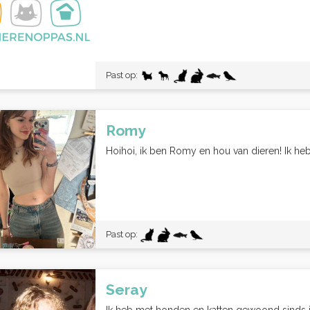
Past op:
Romy
Hoihoi, ik ben Romy en hou van dieren! Ik heb z
Past op:
Seray