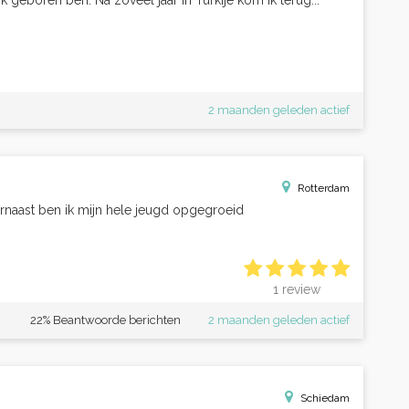
geboren ben. Na zoveel jaar in Turkije kom ik terug...
2 maanden geleden actief
Rotterdam
arnaast ben ik mijn hele jeugd opgegroeid
1 review
22% Beantwoorde berichten
2 maanden geleden actief
Schiedam