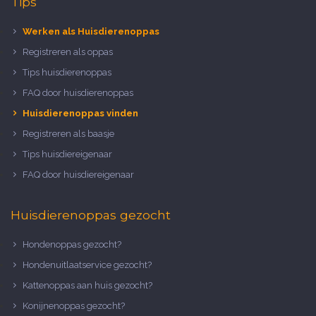
Tips
Werken als Huisdierenoppas
Registreren als oppas
Tips huisdierenoppas
FAQ door huisdierenoppas
Huisdierenoppas vinden
Registreren als baasje
Tips huisdiereigenaar
FAQ door huisdiereigenaar
Huisdierenoppas gezocht
Hondenoppas gezocht?
Hondenuitlaatservice gezocht?
Kattenoppas aan huis gezocht?
Konijnenoppas gezocht?