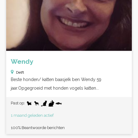
Wendy
Delft
Beste honden/ katten baasjeIk ben Wendy 59
jaar.Opgegroeid met honden vogels katten...
Past op:
1 maand geleden actief
100% Beantwoorde berichten