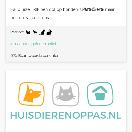
Hallo lezer :-)Ik ben dol op honden! 🐶🐩🐕🦺🦮🐕 maar
ook op katten!In ons...
Past op:
4 maanden geleden actief
67% Beantwoorde berichten