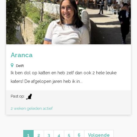
Aranca
Delft
Ik ben dol op katten en heb zelf dan ook 2 hele leuke
katers! De afgelopen jaren heb ik in...
Past op:
2 weken geleden actief
1
2
3
4
5
6
Volgende