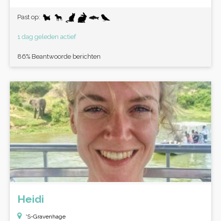
Past op:
1 dag geleden actief
86% Beantwoorde berichten
Heidi
'S-Gravenhage