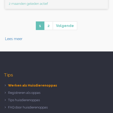
2 maanden geleden actief
1
2
Volgende
Lees meer
Tips
Werken als Huisdierenoppas
Registreren als oppas
Tips huisdierenoppas
FAQ door huisdierenoppas