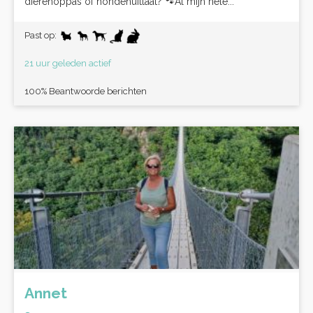
dierenoppas of hondenuitlaat? 🐾Al mijn hele...
Past op:
21 uur geleden actief
100% Beantwoorde berichten
Annet