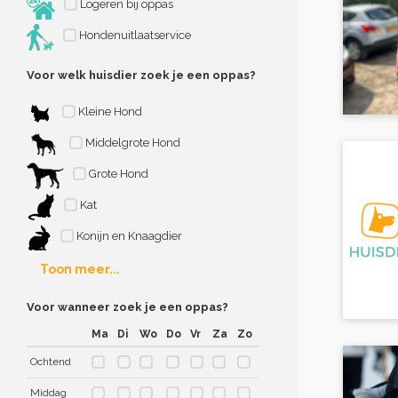
Logeren bij oppas
Hondenuitlaatservice
Voor welk huisdier zoek je een oppas?
Kleine Hond
Middelgrote Hond
Grote Hond
Kat
Konijn en Knaagdier
Toon meer...
Voor wanneer zoek je een oppas?
Ma
Di
Wo
Do
Vr
Za
Zo
Ochtend
Middag