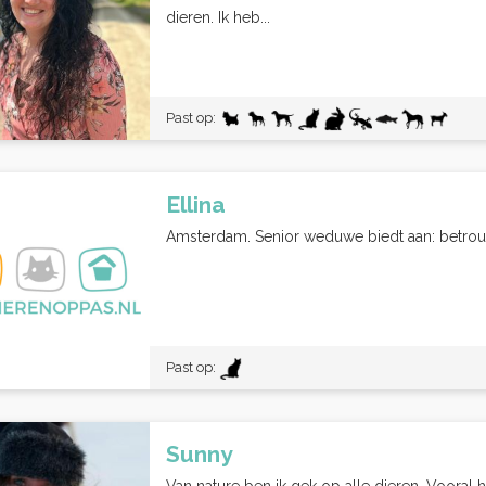
dieren. Ik heb...
Past op:
Ellina
Amsterdam. Senior weduwe biedt aan: betrouw
Past op:
Sunny