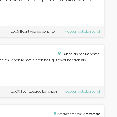
onden,paarden, koeien, geiten, kippen, hanen, varkens...
100% Beantwoorde berichten
4 dagen geleden actief
Ouderkerk Aan De Amstel
eb en ik ben ik met dieren bezig, zowel honden als...
100% Beantwoorde berichten
5 dagen geleden actief
Amsterdam-Oost,
Amsterdam