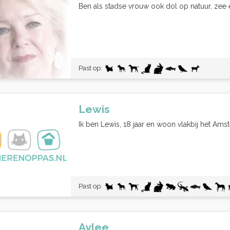
Ben als stadse vrouw ook dol op natuur, zee e
Past op:
Lewis
Ik ben Lewis, 18 jaar en woon vlakbij het Ams
Past op:
Aylee