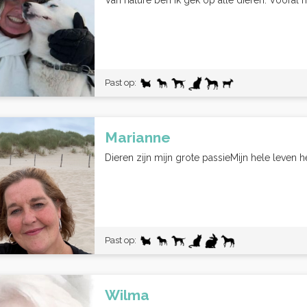
Van nature ben ik gek op alle dieren. Vooral h
Past op:
Marianne
Dieren zijn mijn grote passieMijn hele leven h
Past op:
Wilma