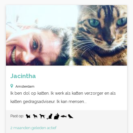
Jacintha
Amsterdam
Ik ben dol op katten. Ik werk als katten verzorger en als
katten gedragsadviseur. Ik kan mensen...
Past op:
2 maanden geleden actief