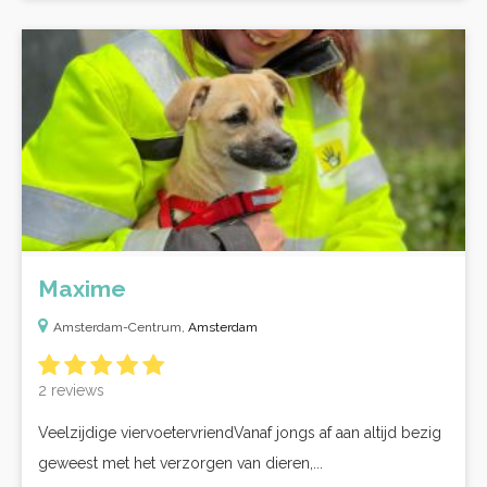
Maxime
Amsterdam-Centrum,
Amsterdam
2 reviews
Veelzijdige viervoetervriendVanaf jongs af aan altijd bezig
geweest met het verzorgen van dieren,...