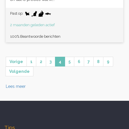
Past op:
2 maanden geleden actief
100% Beantwoorde berichten
Vorige
1
2
3
4
5
6
7
8
9
Volgende
Lees meer
Tips