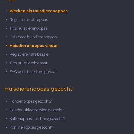
Werken als Huisdierenoppas
Registreren als oppas
Tips huisdierenoppas
FAQ door huisdierenoppas
Huisdierenoppas vinden
Registreren als baasje
Tips huisdiereigenaar
FAQ door huisdiereigenaar
Huisdierenoppas gezocht
Hondenoppas gezocht?
Hondenuitlaatservice gezocht?
Kattenoppas aan huis gezocht?
Konijnenoppas gezocht?