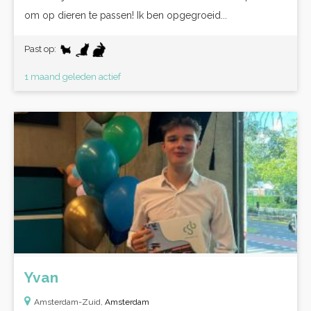
om op dieren te passen! Ik ben opgegroeid...
Past op:
1 maand geleden actief
Yvan
Amsterdam-Zuid,
Amsterdam