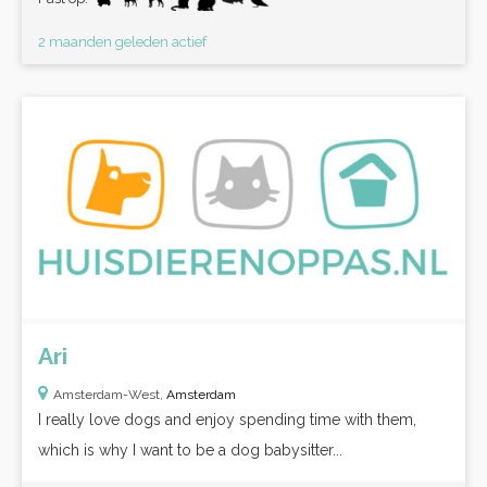
2 maanden geleden actief
Ari
Amsterdam-West,
Amsterdam
I really love dogs and enjoy spending time with them,
which is why I want to be a dog babysitter...