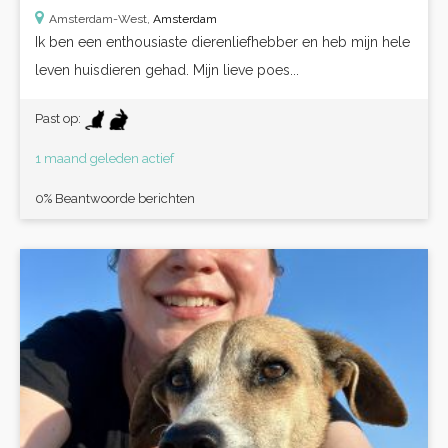
Amsterdam-West,
Amsterdam
Ik ben een enthousiaste dierenliefhebber en heb mijn hele
leven huisdieren gehad. Mijn lieve poes...
Past op:
1 maand geleden actief
0% Beantwoorde berichten