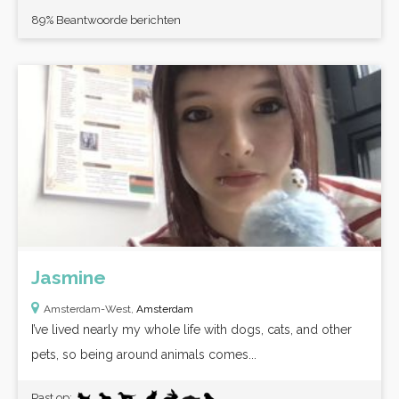
89% Beantwoorde berichten
Jasmine
Amsterdam-West,
Amsterdam
I’ve lived nearly my whole life with dogs, cats, and other
pets, so being around animals comes...
Past op: