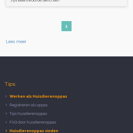
75% Beantwoorde berichten
1
Lees meer
Tips
Werken als Huisdierenoppas
Registreren als oppas
Tips huisdierenoppas
FAQ door huisdierenoppas
Huisdierenoppas vinden