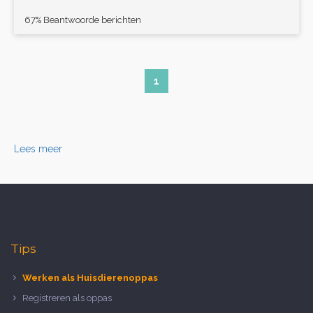
67% Beantwoorde berichten
1
Lees meer
Tips
Werken als Huisdierenoppas
Registreren als oppas