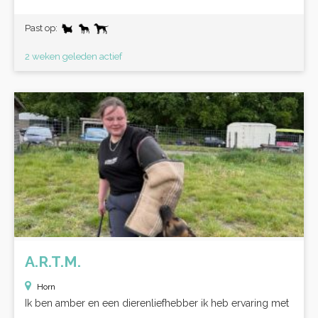
Past op:
2 weken geleden actief
A.R.T.M.
Horn
Ik ben amber en een dierenliefhebber ik heb ervaring met