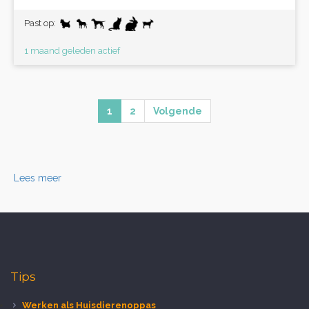
Past op:
1 maand geleden actief
1
2
Volgende
Lees meer
Tips
Werken als Huisdierenoppas