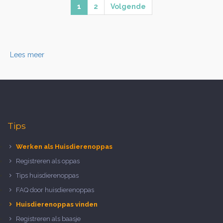
1
2
Volgende
Lees meer
Tips
Werken als Huisdierenoppas
Registreren als oppas
Tips huisdierenoppas
FAQ door huisdierenoppas
Huisdierenoppas vinden
Registreren als baasje