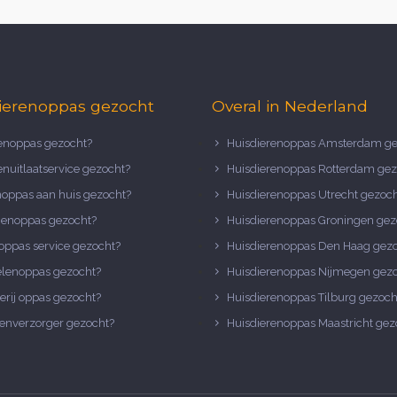
ierenoppas gezocht
Overal in Nederland
noppas gezocht?
Huisdierenoppas Amsterdam ge
nuitlaatservice gezocht?
Huisdierenoppas Rotterdam gez
noppas aan huis gezocht?
Huisdierenoppas Utrecht gezoc
nenoppas gezocht?
Huisdierenoppas Groningen gez
oppas service gezocht?
Huisdierenoppas Den Haag gez
elenoppas gezocht?
Huisdierenoppas Nijmegen gez
erij oppas gezocht?
Huisdierenoppas Tilburg gezoch
enverzorger gezocht?
Huisdierenoppas Maastricht gez