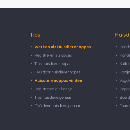
Tips
Huisd
Werken als Huisdierenoppas
Honde
Registreren als oppas
Honde
Tips huisdierenoppas
Katte
FAQ door huisdierenoppas
Konij
Huisdierenoppas vinden
Vogel
Registreren als baasje
Repti
Tips huisdiereigenaar
Boerd
FAQ door huisdiereigenaar
Paard