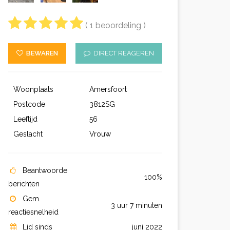
( 1 beoordeling )
BEWAREN
DIRECT REAGEREN
Woonplaats
Amersfoort
Postcode
3812SG
Leeftijd
56
Geslacht
Vrouw
Beantwoorde
100%
berichten
Gem.
3 uur 7 minuten
reactiesnelheid
Lid sinds
juni 2022