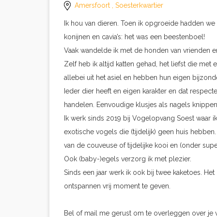
Amersfoort
, Soesterkwartier
Ik hou van dieren. Toen ik opgroeide hadden we k
konijnen en cavia’s: het was een beestenboel!
Vaak wandelde ik met de honden van vrienden en 
Zelf heb ik altijd katten gehad, het liefst die m
allebei uit het asiel en hebben hun eigen bijzon
Ieder dier heeft en eigen karakter en dat respect
handelen. Eenvoudige klusjes als nagels knippen
Ik werk sinds 2019 bij Vogelopvang Soest waar i
exotische vogels die (tijdelijk) geen huis hebben
van de couveuse of tijdelijke kooi en (onder sup
Ook (baby-)egels verzorg ik met plezier.
Sinds een jaar werk ik ook bij twee kaketoes. H
ontspannen vrij moment te geven.
Bel of mail me gerust om te overleggen over je 