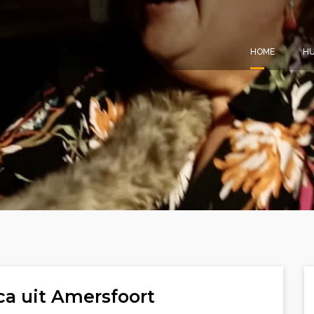
HOME
HU
a uit Amersfoort