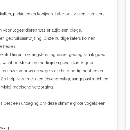
atten, parkieten en konijnen. Later ook vissen, hamsters,
voor logeerdieren was er altijd een plekje.
et een gebruiksaanwijzing. Onze huidige katers komen
derheden.
eer ik. Dieren met angst- en agressief gedrag kan ik goed
, vacht borstelen en medicijnen geven kan ik goed.
k me inzet voor wilde vogels die hulp nodig hebben en
. Zo help ik ze met eten (dwangmatig), aangepast inrichten
ervisie) medische verzorging.
et is best een uitdaging om deze slimme grote vogels een
vraag.