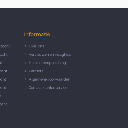
Informatie
zocht
Over ons
ocht
Vertrouwen en veiligheid
ht
Huisdierenoppas blog
ocht
Partners
ocht
Algemene voorwaarden
ocht
Contact klantenservice
t
ocht