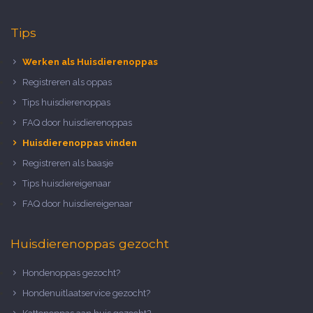
Tips
Werken als Huisdierenoppas
Registreren als oppas
Tips huisdierenoppas
FAQ door huisdierenoppas
Huisdierenoppas vinden
Registreren als baasje
Tips huisdiereigenaar
FAQ door huisdiereigenaar
Huisdierenoppas gezocht
Hondenoppas gezocht?
Hondenuitlaatservice gezocht?