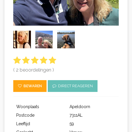
( 2 beoordelingen )
BEWAREN
DIRECT REAGEREN
Woonplaats
Apeldoorn
Postcode
7311AL
Leeftijd
59