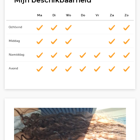
Mijn beschikbaarheid
Ma
Di
Wo
Do
Vr
Za
Zo
Ochtend
Middag
Namiddag
Avond