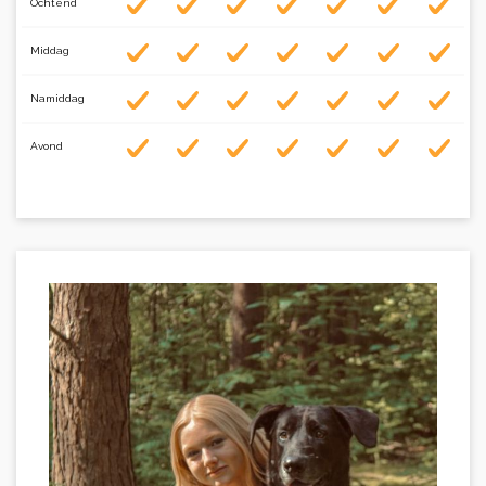
Ochtend
Middag
Namiddag
Avond