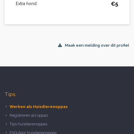
€
5
Extra hond:
Maak een melding over dit profiel
Tips
Werken als Huisdierenoppas
Registreren als oppas
Tips huisdierenoppas
FAQ door huisdierenoppas