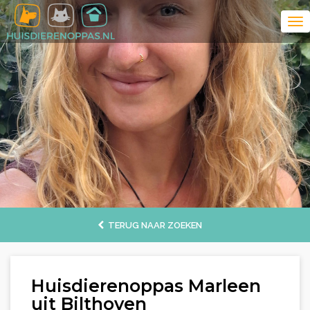
TERUG NAAR ZOEKEN
Huisdierenoppas Marleen
uit Bilthoven