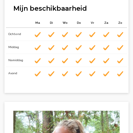
Mijn beschikbaarheid
Ma
Di
Wo
Do
Vr
Za
Zo
Ochtend
Middag
Namiddag
Avond