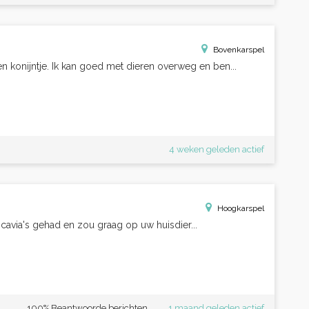
Bovenkarspel
een konijntje. Ik kan goed met dieren overweg en ben...
4 weken geleden actief
Hoogkarspel
n cavia's gehad en zou graag op uw huisdier...
100% Beantwoorde berichten
1 maand geleden actief