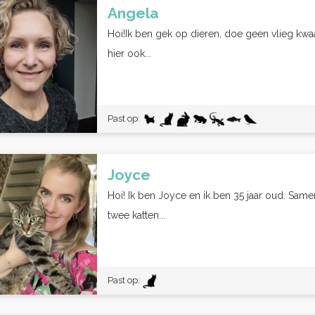
Angela
Hoi!Ik ben gek op dieren, doe geen vlieg kwaa
hier ook...
Past op:
Joyce
Hoi! Ik ben Joyce en ik ben 35 jaar oud. Sam
twee katten...
Past op: