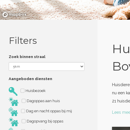
Filters
Hu
Zoek binnen straal
Bo
Aangeboden diensten
Huisdier
Huisbezoek
nu een ka
Dagoppas aan huis
21 huisdi
Dag en nacht oppas bij mij
Lees mee
Dagopvang bij oppas