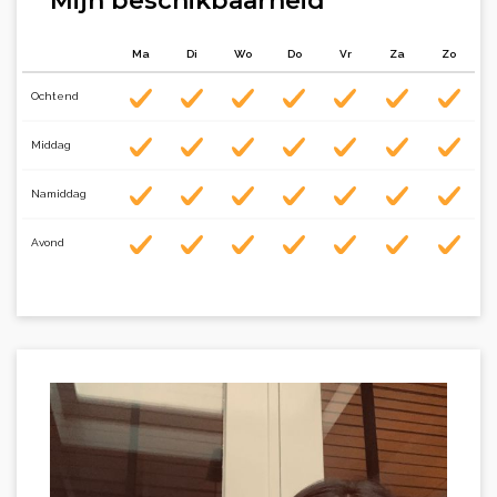
Mijn beschikbaarheid
Ma
Di
Wo
Do
Vr
Za
Zo
Ochtend
Middag
Namiddag
Avond