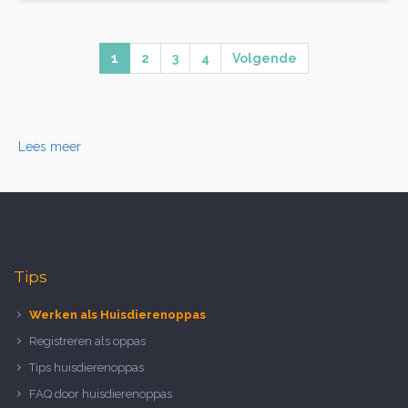
1
2
3
4
Volgende
Lees meer
Tips
Werken als Huisdierenoppas
Registreren als oppas
Tips huisdierenoppas
FAQ door huisdierenoppas