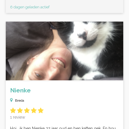
6 dagen geleden actief
Nienke
Breda
1 review
Hoi , ik ben Nienke 32 jaar oud en ben katten gek. En hou