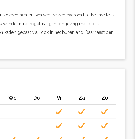
huisdieren nemen ivm veel reizen daarom lijkt het me leuk
 Ik wandel nu al regelmatig in omgeving mastbos en
 katten gepast via , ook in het buitenland. Daarnaast ben
Wo
Do
Vr
Za
Zo