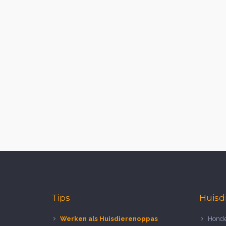
Tips
Huisd
Werken als Huisdierenoppas
Honde