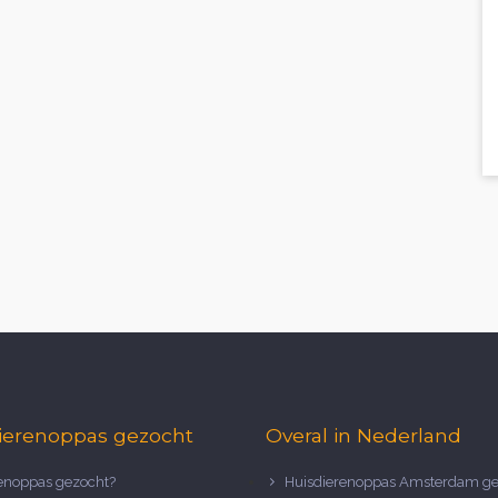
ierenoppas gezocht
Overal in Nederland
noppas gezocht?
Huisdierenoppas Amsterdam ge