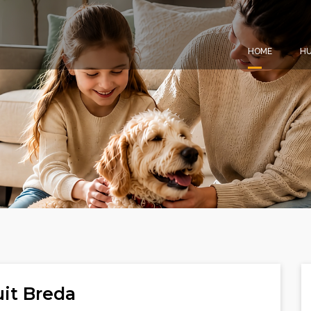
HOME
HU
it Breda