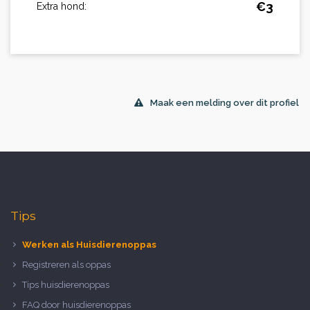
€
3
Extra hond:
Maak een melding over dit profiel
Tips
Werken als Huisdierenoppas
Registreren als oppas
Tips huisdierenoppas
FAQ door huisdierenoppas