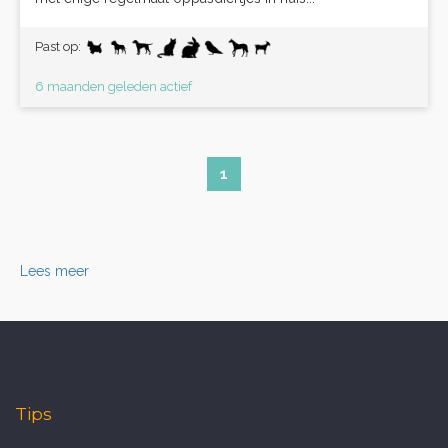
Past op:
6 maanden geleden actief
1
Lees meer
Tips