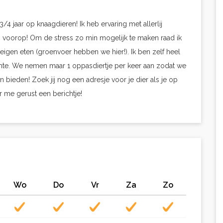
 3/4 jaar op knaagdieren! Ik heb ervaring met allerlij
ijn voorop! Om de stress zo min mogelijk te maken raad ik
igen eten (groenvoer hebben we hier!). Ik ben zelf heel
imte. We nemen maar 1 oppasdiertje per keer aan zodat we
bieden! Zoek jij nog een adresje voor je dier als je op
r me gerust een berichtje!
Wo
Do
Vr
Za
Zo