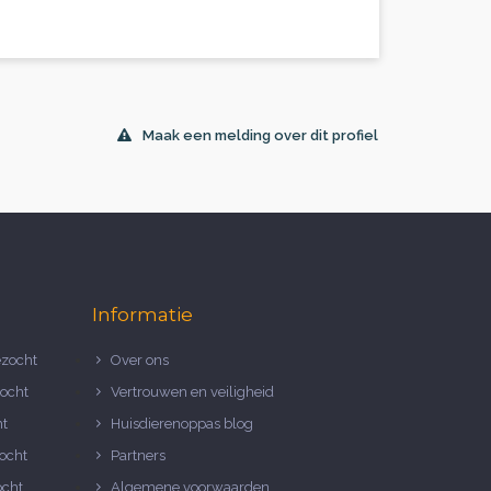
Maak een melding over dit profiel
Informatie
zocht
Over ons
ocht
Vertrouwen en veiligheid
ht
Huisdierenoppas blog
ocht
Partners
ocht
Algemene voorwaarden