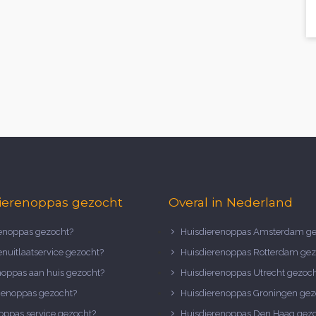
ierenoppas gezocht
Overal in Nederland
noppas gezocht?
Huisdierenoppas Amsterdam ge
nuitlaatservice gezocht?
Huisdierenoppas Rotterdam gez
noppas aan huis gezocht?
Huisdierenoppas Utrecht gezoc
nenoppas gezocht?
Huisdierenoppas Groningen gez
oppas service gezocht?
Huisdierenoppas Den Haag gez