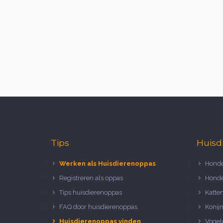
Tips
Huisd
Werken als Huisdierenoppas
Honde
Registreren als oppas
Honde
Tips huisdierenoppas
Katte
FAQ door huisdierenoppas
Konij
Huisdierenoppas vinden
Vogel