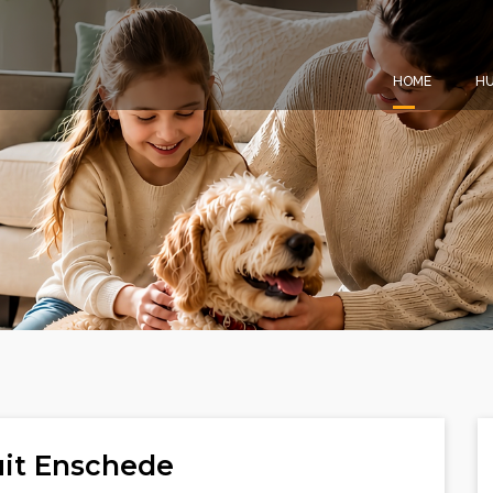
HOME
HU
uit Enschede