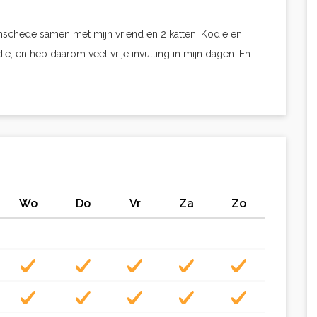
Enschede samen met mijn vriend en 2 katten, Kodie en
ie, en heb daarom veel vrije invulling in mijn dagen. En
Wo
Do
Vr
Za
Zo