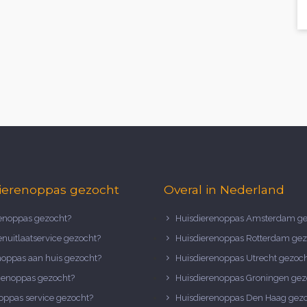
ierenoppas gezocht
Overal in Nederland
noppas gezocht?
Huisdierenoppas Amsterdam ge
nuitlaatservice gezocht?
Huisdierenoppas Rotterdam gez
noppas aan huis gezocht?
Huisdierenoppas Utrecht gezoc
nenoppas gezocht?
Huisdierenoppas Groningen gez
oppas service gezocht?
Huisdierenoppas Den Haag gez