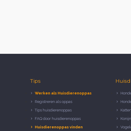
Tips
Huisd
Werken als Huisdierenoppas
Honde
Registreren als oppas
Honde
Tips huisdierenoppas
Katte
FAQ door huisdierenoppas
Konij
Huisdierenoppas vinden
Vogel