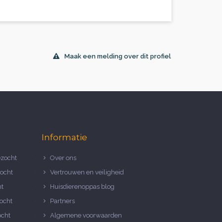
Maak een melding over dit profiel
Informatie
zocht
Over ons
ocht
Vertrouwen en veiligheid
ht
Huisdierenoppas blog
ocht
Partners
ocht
Algemene voorwaarden