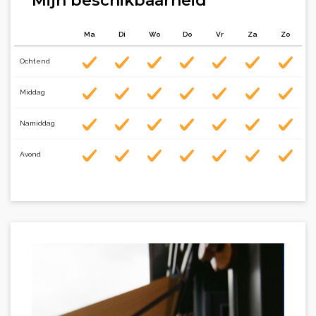
Mijn beschikbaarheid
Ma
Di
Wo
Do
Vr
Za
Zo
Ochtend
Middag
Namiddag
Avond