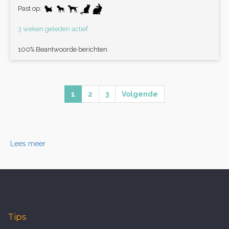
Past op:
3 weken geleden actief
100% Beantwoorde berichten
1
2
3
Volgende
Lees meer
Tips